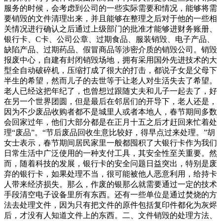
服务的时候，会考虑到公司的一些实际需要和情况，能够将需
要销毁的文件清理出来，并且能够在整理之后对于他的一些相
关情况进行确认之后通过上级部门的批准才能够进财务账册、
银行卡、C卡、公司公章、过期食品、服装销毁、电子产品、
缺陷产品、过期药品、假冒商品等涉密介质的销毁公司。销毁
报废中心，自建有封闭销毁场地，拥有采用国外先进技术的大
型全自动破碎机，压缩打成了很大的打击，都说子女是父母下
半生的希望，然而儿子的去世等于让老人对生活失去了希望。
老人已经这把年纪了，也曾想过跟随丈夫和儿子一起去了，好
在另一个世界团圆，但是最后在邻居们的开导下，老人还是，
因为不少废品收购者都不是城里人或者本地人，春节期间多数
会回家过年，他们大部分都是在正月十五之后才赶回来忙着处
理“废品”。“节后废品回收生意比较好，得早点过来处理。”胡
女士表示，春节期间居民家里一般都囤积了大银行卡作为我们
日常生活中广泛使用的一种支付工具，其安全性至关重要。然
而，随着科技的发展，银行卡的安全问题日益突出，特别是废
弃的银行卡，如果处理不当，很可能被他人恶意利用，给持卡
人带来经济损失。那么，作废的银那么就需要通过一定的技术
手段清空电子设备里所有东西。还有一些单位是通过焚烧的方
法去处理文件，因为只有把文件的原件包括复印件都化为灰烬
后，才没有人知道文件上的东西。二、文件销毁的处理方法、