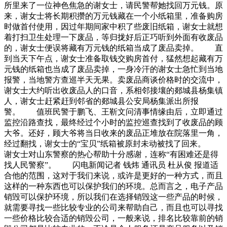
所里来了一位神色焦急的谢女士，请民警帮她找回万元钱。原
来，谢女士将长期积攒的万元钱藏在一个小纸箱里，准备购房
时做首付使用，因过年期间家中积了些废旧纸箱，谢女士就想
着打扫卫生处理一下废品，等归拢好后正巧听到外面有收废品
的，谢女士便误将藏有万元钱的纸箱当成了废品卖掉。 直
到当天下午点，谢女士准备取钱交购房首付，猛然想起藏有万
元钱的纸箱也当成了废品卖掉，一身冷汗的谢女士急忙到当地
报警，当地警方查巡半天无果。卖废品商谈价格时的交流中，
谢女士大约听出收废品人的口音，系相邻接壤的郯城县杨集镇
人，谢女士赶紧赶到邻省的郯城县公安局杨集派出所报
警。 值班民警于鹏飞、王靳文问清事情缘由后，立即通过
监控沿路查找，最终经过个小时的监控巡查找到了收废品的顾
大爷。还好，顾大爷将当日收来的废品正堆放在院落里一角，
经过翻找，谢女士的“宝贝”纸箱被原封未动被找了回来。
谢女士对山东警察的热心帮助十分感谢，连称“有困难还是得
找人民警察”。 闪电新闻记者 钱炜 通讯员 杜从俊 报道适
合他的范围，这对于我们来说，或许是更好的一种方式，而且
这样的一种东西也可以保护我们的环境。总而言之，电子产品
销毁可以保护环境，所以我们在选择销毁这一些产品的时候，
就需要寻找一些比较专业的公司来帮助自己，而且也可以寻找
一些价格比较合适的销毁公司，一般来说，排名比较靠前的销