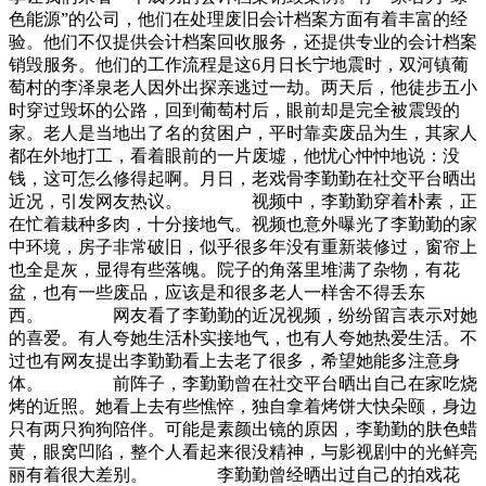
色能源”的公司，他们在处理废旧会计档案方面有着丰富的经
验。他们不仅提供会计档案回收服务，还提供专业的会计档案
销毁服务。他们的工作流程是这6月日长宁地震时，双河镇葡
萄村的李泽泉老人因外出探亲逃过一劫。两天后，他徒步五小
时穿过毁坏的公路，回到葡萄村后，眼前却是完全被震毁的
家。老人是当地出了名的贫困户，平时靠卖废品为生，其家人
都在外地打工，看着眼前的一片废墟，他忧心忡忡地说：没
钱，这可怎么修得起啊。月日，老戏骨李勤勤在社交平台晒出
近况，引发网友热议。 视频中，李勤勤穿着朴素，正
在忙着栽种多肉，十分接地气。视频也意外曝光了李勤勤的家
中环境，房子非常破旧，似乎很多年没有重新装修过，窗帘上
也全是灰，显得有些落魄。院子的角落里堆满了杂物，有花
盆，也有一些废品，应该是和很多老人一样舍不得丢东
西。 网友看了李勤勤的近况视频，纷纷留言表示对她
的喜爱。有人夸她生活朴实接地气，也有人夸她热爱生活。不
过也有网友提出李勤勤看上去老了很多，希望她能多注意身
体。 前阵子，李勤勤曾在社交平台晒出自己在家吃烧
烤的近照。她看上去有些憔悴，独自拿着烤饼大快朵颐，身边
只有两只狗狗陪伴。可能是素颜出镜的原因，李勤勤的肤色蜡
黄，眼窝凹陷，整个人看起来很没精神，与影视剧中的光鲜亮
丽有着很大差别。 李勤勤曾经晒出过自己的拍戏花