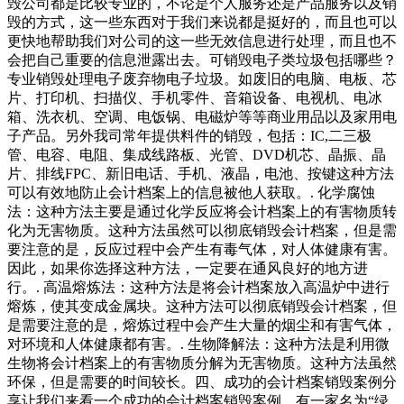
毁公司都是比较专业的，不论是个人服务还是产品服务以及销
毁的方式，这一些东西对于我们来说都是挺好的，而且也可以
更快地帮助我们对公司的这一些无效信息进行处理，而且也不
会把自己重要的信息泄露出去。可销毁电子类垃圾包括哪些？
专业销毁处理电子废弃物电子垃圾。如废旧的电脑、电板、芯
片、打印机、扫描仪、手机零件、音箱设备、电视机、电冰
箱、洗衣机、空调、电饭锅、电磁炉等等商业用品以及家用电
子产品。另外我司常年提供料件的销毁，包括：IC,二三极
管、电容、电阻、集成线路板、光管、DVD机芯、晶振、晶
片、排线FPC、新旧电话、手机、液晶，电池、按键这种方法
可以有效地防止会计档案上的信息被他人获取。. 化学腐蚀
法：这种方法主要是通过化学反应将会计档案上的有害物质转
化为无害物质。这种方法虽然可以彻底销毁会计档案，但是需
要注意的是，反应过程中会产生有毒气体，对人体健康有害。
因此，如果你选择这种方法，一定要在通风良好的地方进
行。. 高温熔炼法：这种方法是将会计档案放入高温炉中进行
熔炼，使其变成金属块。这种方法可以彻底销毁会计档案，但
是需要注意的是，熔炼过程中会产生大量的烟尘和有害气体，
对环境和人体健康都有害。. 生物降解法：这种方法是利用微
生物将会计档案上的有害物质分解为无害物质。这种方法虽然
环保，但是需要的时间较长。四、成功的会计档案销毁案例分
享让我们来看一个成功的会计档案销毁案例。有一家名为“绿