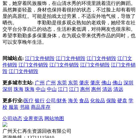
絮，她穿着民族服饰，在山清水秀的环境里跳着流行的舞蹈。
虽然舞姿轻盈，身材也保持着很好的状态，不过脸上却有着明
显的高原红。可能是拍戏太过劳累，不适应外地气候，导致了
晒伤。 李勤勤是很多观众熟知的老戏骨，她经常在社
交平台分享自己的动态，生活朴素低调，对待网友也很亲和。
希望李勤勤多多保重身体，在为观众带来优秀作品的同时，也
可以安享晚年生活。
同城站点:
江门文件销毁
江门文件销毁
江门文件销毁
江门文
件销毁
江门文件销毁
江门文件销毁
江门文件销毁
江门文件销
毁
江门文件销毁
更多城市主站:
广州
广州
东莞
东莞
肇庆
肇庆
佛山
佛山
深圳
深圳
珠海
珠海
中山
中山
江门
江门
惠州
惠州
清远
清远
更多行业:
医疗
银行
公司/财务
海关
食品
化妆品
保险
硬盘
学
校
服装
书籍
商品库存
公司动态
业界资讯
网站地图
广州天仁再生资源回收有限公司
咨询热线：13711115910