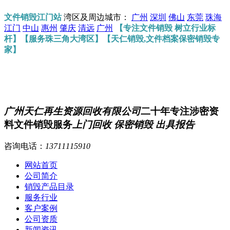
文件销毁江门站
湾区及周边城市：
广州
深圳
佛山
东莞
珠海
江门
中山
惠州
肇庆
清远
广州
【专注文件销毁 树立行业标
杆】【服务珠三角大湾区】【天仁销毁,文件档案保密销毁专
家】
广州天仁再生资源回收有限公司
二十年专注涉密资
料文件销毁服务
上门回收 保密销毁 出具报告
咨询电话：
13711115910
网站首页
公司简介
销毁产品目录
服务行业
客户案例
公司资质
新闻资讯