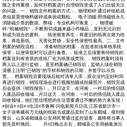
中回收和处理。业内人士普遍认为，家电“以旧换新”让消费者
随之变得重视，如何对档案进行合理销毁变成了人们比较关注
可获的财政补贴，除了拉动内需之外，也使废旧家电的回收体
的问题。一、销毁文件档案的方式：. 物理粉碎:通过碎纸机或
系重新洗牌。中国家电研究院今年月发布的《中国废弃电器电
类似装置使物料破碎成条状或颗粒。. 电子消磁:用强磁铁永久
子产品回收处二款所指的擅自转移被查封的特种设备的行为，
消除磁介质的数据。弊端：专业机构可恢复 。、物理破
依据《中华人民共和国特种设备安全法》第九十五条第二款的
碎:“机械销毁”，不断剪切成越来越小件物品，直到无法识别
规定，对当事人处罚款元，上缴国库。全国能源信息平台联系
和成为混合的废料。、纸张熔浆再生；将废旧的纸再次熔为纸
电话，邮箱@l..，地址北京市朝阳
浆，再造新纸。、无害化焚烧，安全性保密性最高。二、文件
档案的销毁流程： . 准备销毁的档案，在批准前须单独系统
保管，以便审批时可以进行备查。. 批准之后须要将待销毁的
档案送到有资质的造纸厂化为纸浆或焚毁。. 销毁档案时须有
两人以上进行监销， 直至档案确已销毁后，监销人须在销毁
清册上注明“已销毁”的字样和销毁的日期，并签字以示负
责。. 档案销毁后要现场后核对清单入库，跟企业约定好时间
再进行销毁，销毁现场会进行视频拍摄或拍摄照片，销毁完成
后会提供《销毁报告》。月日这天，在河南，一对后的情侣踏
入废品回收领域…月日这天，在河南，一对后的情侣踏入废品
回收领域，他们坚信理想的生活需要通过不懈的努力来实现！
#创业# #后# #生活#齐鲁网·闪电新闻月日讯 江苏省新沂市一
女子误将藏有万元钱的纸箱当成废品卖到了山东郯城，接到报
警后，山东省郯城县公安局民警通过监控巡查，最终将当事人
损失及时挽回。 月6日晚点左右，郯城县公安局杨集派出