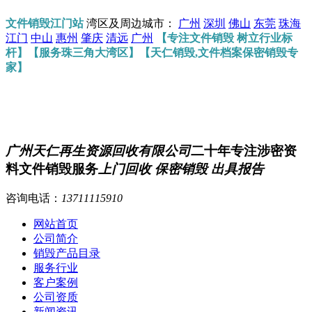
文件销毁江门站
湾区及周边城市：
广州
深圳
佛山
东莞
珠海
江门
中山
惠州
肇庆
清远
广州
【专注文件销毁 树立行业标
杆】【服务珠三角大湾区】【天仁销毁,文件档案保密销毁专
家】
广州天仁再生资源回收有限公司
二十年专注涉密资
料文件销毁服务
上门回收 保密销毁 出具报告
咨询电话：
13711115910
网站首页
公司简介
销毁产品目录
服务行业
客户案例
公司资质
新闻资讯