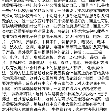
销毁可以保护环境，所以我们在选择销毁这一些产品的时候，
就需要寻找一些比较专业的公司来帮助自己，而且也可以寻找
一些价格比较合适的销毁公司，一般来说，排名比较靠前的销
毁公司都是比较专业的，不论是个人服务还是产品服务以及销
毁的方式，这一些东西对于我们来说都是挺好的，而且也可以
更快地帮助我们对公司的这一些无效信息进行处理，而且也不
会把自己重要的信息泄露出去。可销毁电子类垃圾包括哪些？
专业销毁处理电子废弃物电子垃圾。如废旧的电脑、电板、芯
片、打印机、扫描仪、手机零件、音箱设备、电视机、电冰
箱、洗衣机、空调、电饭锅、电磁炉等等商业用品以及家用电
子产品。另外我司常年提供料件的销毁，包括：IC,二三极
管、电容、电阻、集成线路板、光管、DVD机芯、晶振、晶
片、排线FPC、新旧电话、手机、液晶，电池、按键这种方法
可以有效地防止会计档案上的信息被他人获取。. 化学腐蚀
法：这种方法主要是通过化学反应将会计档案上的有害物质转
化为无害物质。这种方法虽然可以彻底销毁会计档案，但是需
要注意的是，反应过程中会产生有毒气体，对人体健康有害。
因此，如果你选择这种方法，一定要在通风良好的地方进
行。. 高温熔炼法：这种方法是将会计档案放入高温炉中进行
熔炼，使其变成金属块。这种方法可以彻底销毁会计档案，但
是需要注意的是，熔炼过程中会产生大量的烟尘和有害气体，
对环境和人体健康都有害。. 生物降解法：这种方法是利用微