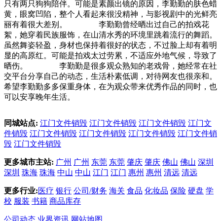
只有两只狗狗陪伴。可能是素颜出镜的原因，李勤勤的肤色蜡
黄，眼窝凹陷，整个人看起来很没精神，与影视剧中的光鲜亮
丽有着很大差别。 李勤勤曾经晒出过自己的拍戏花
絮，她穿着民族服饰，在山清水秀的环境里跳着流行的舞蹈。
虽然舞姿轻盈，身材也保持着很好的状态，不过脸上却有着明
显的高原红。可能是拍戏太过劳累，不适应外地气候，导致了
晒伤。 李勤勤是很多观众熟知的老戏骨，她经常在社
交平台分享自己的动态，生活朴素低调，对待网友也很亲和。
希望李勤勤多多保重身体，在为观众带来优秀作品的同时，也
可以安享晚年生活。
同城站点:
江门文件销毁
江门文件销毁
江门文件销毁
江门文
件销毁
江门文件销毁
江门文件销毁
江门文件销毁
江门文件销
毁
江门文件销毁
更多城市主站:
广州
广州
东莞
东莞
肇庆
肇庆
佛山
佛山
深圳
深圳
珠海
珠海
中山
中山
江门
江门
惠州
惠州
清远
清远
更多行业:
医疗
银行
公司/财务
海关
食品
化妆品
保险
硬盘
学
校
服装
书籍
商品库存
公司动态
业界资讯
网站地图