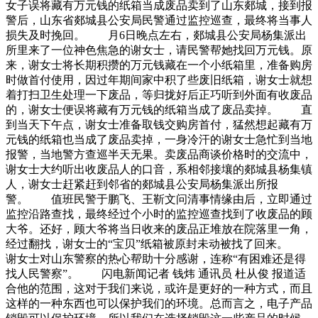
女子误将藏有万元钱的纸箱当成废品卖到了山东郯城，接到报
警后，山东省郯城县公安局民警通过监控巡查，最终将当事人
损失及时挽回。 月6日晚点左右，郯城县公安局杨集派出
所里来了一位神色焦急的谢女士，请民警帮她找回万元钱。原
来，谢女士将长期积攒的万元钱藏在一个小纸箱里，准备购房
时做首付使用，因过年期间家中积了些废旧纸箱，谢女士就想
着打扫卫生处理一下废品，等归拢好后正巧听到外面有收废品
的，谢女士便误将藏有万元钱的纸箱当成了废品卖掉。 直
到当天下午点，谢女士准备取钱交购房首付，猛然想起藏有万
元钱的纸箱也当成了废品卖掉，一身冷汗的谢女士急忙到当地
报警，当地警方查巡半天无果。卖废品商谈价格时的交流中，
谢女士大约听出收废品人的口音，系相邻接壤的郯城县杨集镇
人，谢女士赶紧赶到邻省的郯城县公安局杨集派出所报
警。 值班民警于鹏飞、王靳文问清事情缘由后，立即通过
监控沿路查找，最终经过个小时的监控巡查找到了收废品的顾
大爷。还好，顾大爷将当日收来的废品正堆放在院落里一角，
经过翻找，谢女士的“宝贝”纸箱被原封未动被找了回来。
谢女士对山东警察的热心帮助十分感谢，连称“有困难还是得
找人民警察”。 闪电新闻记者 钱炜 通讯员 杜从俊 报道适
合他的范围，这对于我们来说，或许是更好的一种方式，而且
这样的一种东西也可以保护我们的环境。总而言之，电子产品