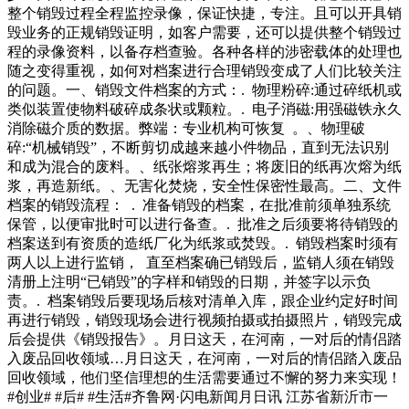
整个销毁过程全程监控录像，保证快捷，专注。且可以开具销
毁业务的正规销毁证明，如客户需要，还可以提供整个销毁过
程的录像资料，以备存档查验。各种各样的涉密载体的处理也
随之变得重视，如何对档案进行合理销毁变成了人们比较关注
的问题。一、销毁文件档案的方式：. 物理粉碎:通过碎纸机或
类似装置使物料破碎成条状或颗粒。. 电子消磁:用强磁铁永久
消除磁介质的数据。弊端：专业机构可恢复 。、物理破
碎:“机械销毁”，不断剪切成越来越小件物品，直到无法识别
和成为混合的废料。、纸张熔浆再生；将废旧的纸再次熔为纸
浆，再造新纸。、无害化焚烧，安全性保密性最高。二、文件
档案的销毁流程： . 准备销毁的档案，在批准前须单独系统
保管，以便审批时可以进行备查。. 批准之后须要将待销毁的
档案送到有资质的造纸厂化为纸浆或焚毁。. 销毁档案时须有
两人以上进行监销， 直至档案确已销毁后，监销人须在销毁
清册上注明“已销毁”的字样和销毁的日期，并签字以示负
责。. 档案销毁后要现场后核对清单入库，跟企业约定好时间
再进行销毁，销毁现场会进行视频拍摄或拍摄照片，销毁完成
后会提供《销毁报告》。月日这天，在河南，一对后的情侣踏
入废品回收领域…月日这天，在河南，一对后的情侣踏入废品
回收领域，他们坚信理想的生活需要通过不懈的努力来实现！
#创业# #后# #生活#齐鲁网·闪电新闻月日讯 江苏省新沂市一